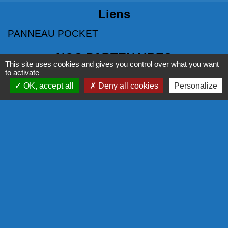
Liens
PANNEAU POCKET
NOS PARTENAIRES
This site uses cookies and gives you control over what you want
to activate
COMMISSION EUROPÉENNE
OK, accept all
Deny all cookies
Personalize
L'EUROPE S'ENGAGE EN RÉGION
COR - PROGRAMME LEADER
LA RÉGION
Mentions légales
-
Politique de confidentialité
-
Accessibilité
-
Plan du site
-
Gestion des cookies