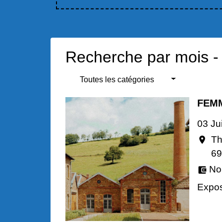
Recherche par mois -
Toutes les catégories
FEM
03 Ju
Th
location_on
69
No
account_balance_wallet
Expos