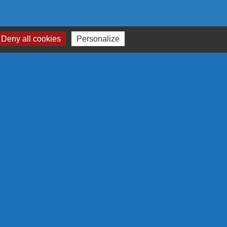
Deny all cookies
Personalize
RTENAIRES
N EUROPÉENNE
 S'ENGAGE EN RÉGION
GRAMME LEADER
LA RÉGION
-
Gestion des cookies