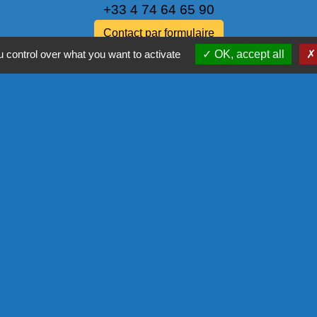
+33 4 74 64 65 90
Contact par formulaire
 control over what you want to activate
OK, accept all
NOS PA
COMMISSIO
L'EUROPE
COR - PRO
tique de confidentialité
-
Accessibilité
-
Plan du site