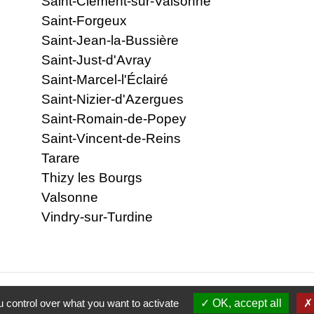
Saint-Clément-sur-Valsonne
Saint-Forgeux
Saint-Jean-la-Bussière
Saint-Just-d'Avray
Saint-Marcel-l'Éclairé
Saint-Nizier-d'Azergues
Saint-Romain-de-Popey
Saint-Vincent-de-Reins
Tarare
Thizy les Bourgs
Valsonne
Vindry-sur-Turdine
 control over what you want to activate
OK, accept all