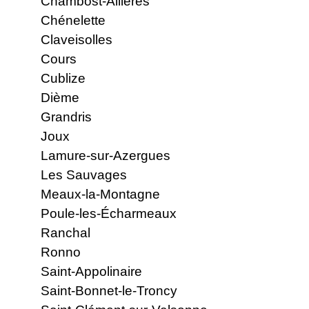
Chambost-Allières
Chénelette
Claveisolles
Cours
Cublize
Dième
Grandris
Joux
Lamure-sur-Azergues
Les Sauvages
Meaux-la-Montagne
Poule-les-Écharmeaux
Ranchal
Ronno
Saint-Appolinaire
Saint-Bonnet-le-Troncy