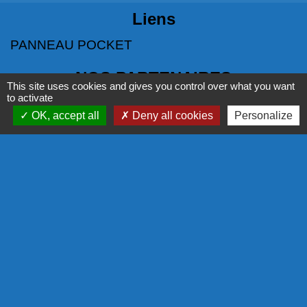
Liens
PANNEAU POCKET
NOS PARTENAIRES
This site uses cookies and gives you control over what you want
to activate
COMMISSION EUROPÉENNE
OK, accept all
Deny all cookies
Personalize
L'EUROPE S'ENGAGE EN RÉGION
COR - PROGRAMME LEADER
LA RÉGION
Mentions légales
-
Politique de confidentialité
-
Accessibilité
-
Plan du site
-
Gestion des cookies