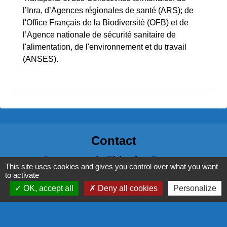
l’Inra, d’Agences régionales de santé (ARS); de
l'Office Français de la Biodiversité (OFB) et de
l’Agence nationale de sécurité sanitaire de
l'alimentation, de l'environnement et du travail
(ANSES).
Contact
Commune de Thizy les Bourgs
This site uses cookies and gives you control over what you want
1 rue Veuve Crozet
to activate
69240 Thizy les Bourgs - FRANCE
OK, accept all
Deny all cookies
Personalize
+33 4 74 64 65 90
Contact par formulaire