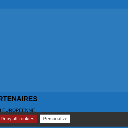
RTENAIRES
N EUROPÉENNE
Deny all cookies
Personalize
 S'ENGAGE EN RÉGION