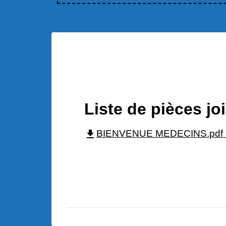
Liste de pièces jo
file_download
BIENVENUE MEDECINS.pdf (