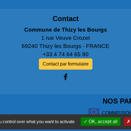
Contact
Commune de Thizy les Bourgs
1 rue Veuve Crozet
69240 Thizy les Bourgs - FRANCE
+33 4 74 64 65 90
Contact par formulaire
NOS PA
COMMISSIO
 control over what you want to activate
OK, accept all
L'EUROPE