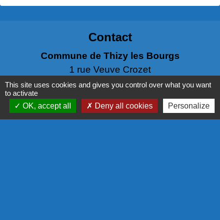
Contact
Commune de Thizy les Bourgs
1 rue Veuve Crozet
69240 Thizy les Bourgs - FRANCE
This site uses cookies and gives you control over what you want
to activate
+33 4 74 64 65 90
OK, accept all
Deny all cookies
Personalize
Contact par formulaire
Liens
PANNEAU POCKET
NOS PARTENAIRES