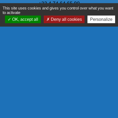
+33 4 74 64 65 90
This site uses cookies and gives you control over what you want
Contact par formulaire
to activate
OK, accept all
Deny all cookies
Personalize
Liens
PANNEAU POCKET
NOS PARTENAIRES
COMMISSION EUROPÉENNE
L'EUROPE S'ENGAGE EN RÉGION
COR - PROGRAMME LEADER
LA RÉGION