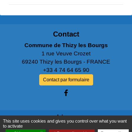
Contact
Commune de Thizy les Bourgs
1 rue Veuve Crozet
69240 Thizy les Bourgs - FRANCE
+33 4 74 64 65 90
Contact par formulaire
Liens
This site uses cookies and gives you control over what you want
to activate
PANNEAU POCKET