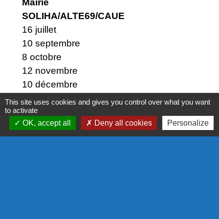
Mairie
SOLIHA/ALTE69/CAUE
16 juillet
10 septembre
8 octobre
12 novembre
10 décembre
This site uses cookies and gives you control over what you want
to activate
Retrouvez toutes les
OK, accept all
Deny all cookies
Personalize
permanences SOLIHA ainsi
que ESPACE INFO ENERGIE sur le
document ci-joint.
Conseils neutres et gratuits,
accompagnement technique,
administratif et financier dans vos
démarches de construction, rénovation,