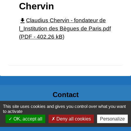
Chervin
file_download
Claudius Chervin - fondateur de
l_Institution des Bègues de Paris.pdf
(PDF - 402.26 kB)
Contact
Commune de Thizy les Bourgs
This site uses cookies and gives you control over what you want
to activate
1 rue Veuve Crozet
OK, accept all
Deny all cookies
Personalize
69240 Thizy les Bourgs - FRANCE
+33 4 74 64 65 90