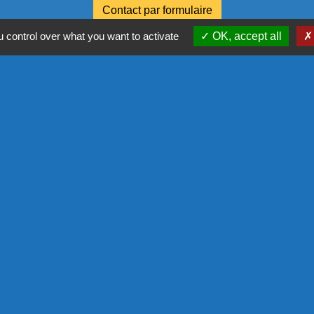
Contact par formulaire
 control over what you want to activate
OK, accept all
NOS PA
COMMISSIO
L'EUROPE
COR - PRO
tique de confidentialité
-
Accessibilité
-
Plan du site
Site créé en partenariat avec Réseau des Communes