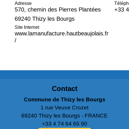
Adresse
Télép
570, chemin des Pierres Plantées
+33 4
69240 Thizy les Bourgs
Site Internet
www.lamanufacture.hautbeaujolais.fr
/
Contact
Commune de Thizy les Bourgs
1 rue Veuve Crozet
69240 Thizy les Bourgs - FRANCE
+33 4 74 64 65 90