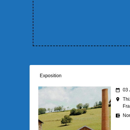
Exposition
date_range
03 
room
Thi
Fra
account_balance_wallet
No