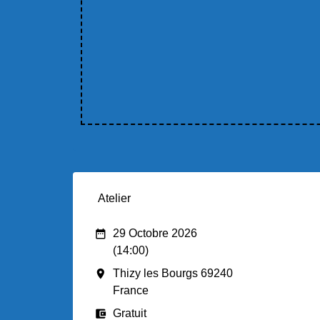
Atelier
date_range
29 Octobre 2026
(14:00)
room
Thizy les Bourgs 69240
France
account_balance_wallet
Gratuit