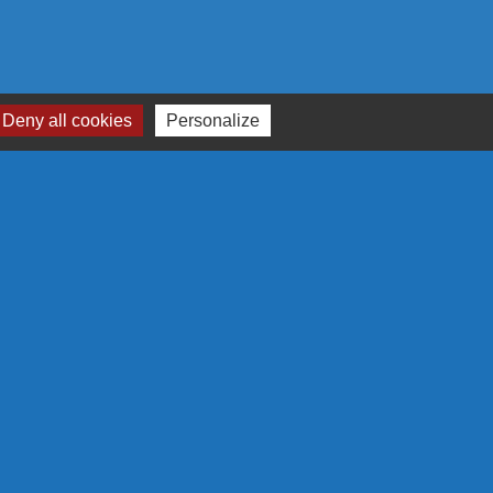
Deny all cookies
Personalize
RTENAIRES
N EUROPÉENNE
 S'ENGAGE EN RÉGION
GRAMME LEADER
LA RÉGION
-
Gestion des cookies