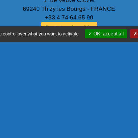
1 rue Veuve Crozet
69240 Thizy les Bourgs - FRANCE
+33 4 74 64 65 90
Contact par formulaire
 control over what you want to activate
OK, accept all
NOS PA
COMMISSIO
L'EUROPE
COR - PRO
tique de confidentialité
-
Accessibilité
-
Plan du site