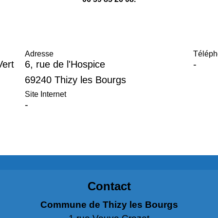
u
Adresse
Télép
Vert
6, rue de l'Hospice
-
69240 Thizy les Bourgs
Site Internet
-
Contact
Commune de Thizy les Bourgs