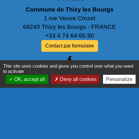
Commune de Thizy les Bourgs
1 rue Veuve Crozet
69240 Thizy les Bourgs - FRANCE
+33 4 74 64 65 90
Contact par formulaire
This site uses cookies and gives you control over what you want
to activate
OK, accept all
Deny all cookies
Personalize
Liens
PANNEAU POCKET
NOS PARTENAIRES
COMMISSION EUROPÉENNE
L'EUROPE S'ENGAGE EN RÉGION