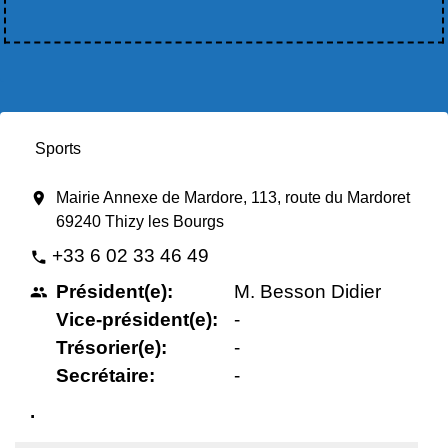
Sports
location_on
Mairie Annexe de Mardore, 113, route du Mardoret
69240 Thizy les Bourgs
+33 6 02 33 46 49
phone
Président(e):
M. Besson Didier
people
Vice-président(e):
-
Trésorier(e):
-
Secrétaire:
-
.