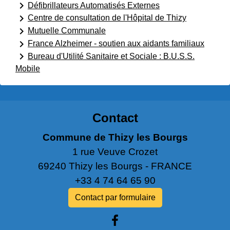
keyboard_arrow_right
Défibrillateurs Automatisés Externes
keyboard_arrow_right
Centre de consultation de l'Hôpital de Thizy
keyboard_arrow_right
Mutuelle Communale
keyboard_arrow_right
France Alzheimer - soutien aux aidants familiaux
keyboard_arrow_right
Bureau d'Utilité Sanitaire et Sociale : B.U.S.S.
Mobile
Contact
Commune de Thizy les Bourgs
1 rue Veuve Crozet
69240 Thizy les Bourgs - FRANCE
+33 4 74 64 65 90
Contact par formulaire