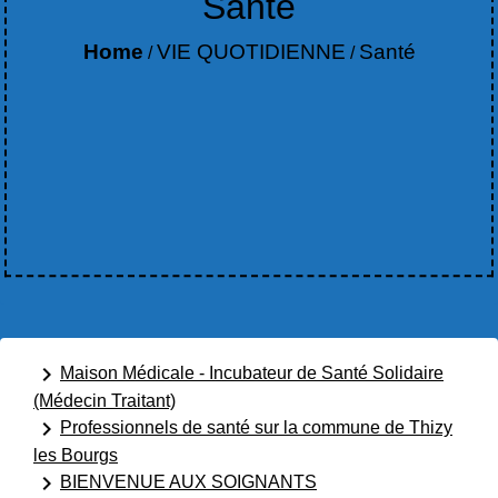
Santé
Home
VIE QUOTIDIENNE
Santé
/
/
keyboard_arrow_right
Maison Médicale - Incubateur de Santé Solidaire
(Médecin Traitant)
keyboard_arrow_right
Professionnels de santé sur la commune de Thizy
les Bourgs
keyboard_arrow_right
BIENVENUE AUX SOIGNANTS