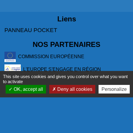
Liens
PANNEAU POCKET
NOS PARTENAIRES
COMMISSION EUROPÉENNE
L'EUROPE S'ENGAGE EN RÉGION
This site uses cookies and gives you control over what you want
to activate
COR - PROGRAMME LEADER
OK, accept all
Deny all cookies
Personalize
LA RÉGION
Mentions légales
-
Politique de confidentialité
-
Accessibilité
-
Plan du site
-