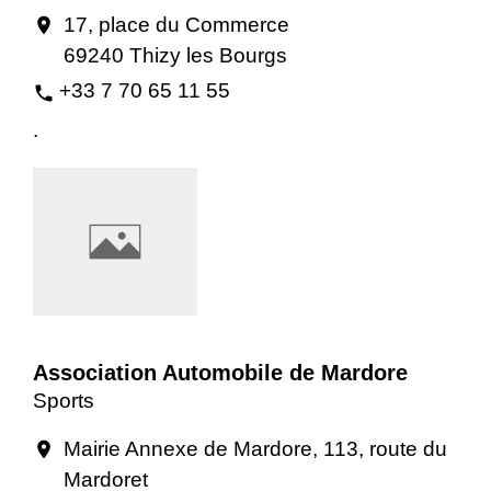
17, place du Commerce
location_on
69240 Thizy les Bourgs
+33 7 70 65 11 55
phone
.
Association Automobile de Mardore
Sports
Mairie Annexe de Mardore, 113, route du
location_on
Mardoret