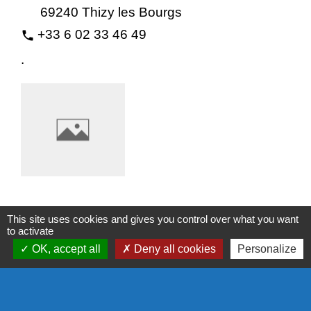
69240 Thizy les Bourgs
+33 6 02 33 46 49
phone
.
Association Boxing Club de Thizy les
This site uses cookies and gives you control over what you want
Bourgs
to activate
Sports
OK, accept all
Deny all cookies
Personalize
2, rue de la Condemine
location_on
69240 Thizy les Bourgs