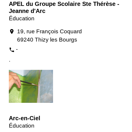
APEL du Groupe Scolaire Ste Thérèse -
Jeanne d'Arc
Éducation
19, rue François Coquard
location_on
69240 Thizy les Bourgs
-
phone
.
Arc-en-Ciel
Éducation