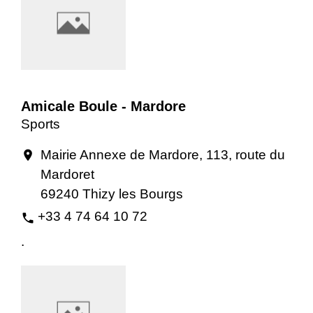
Amicale Boule - Mardore
Sports
Mairie Annexe de Mardore, 113, route du
location_on
Mardoret
69240 Thizy les Bourgs
+33 4 74 64 10 72
phone
.