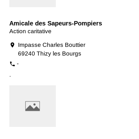
Amicale des Sapeurs-Pompiers
Action caritative
Impasse Charles Bouttier
location_on
69240 Thizy les Bourgs
-
phone
.