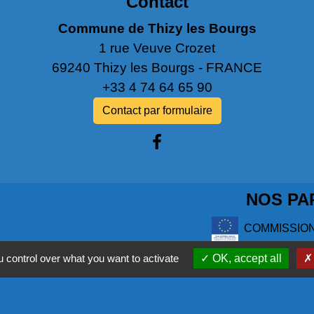
Contact
Commune de Thizy les Bourgs
1 rue Veuve Crozet
69240 Thizy les Bourgs - FRANCE
+33 4 74 64 65 90
Contact par formulaire
NOS PA
COMMISSIO
L'EUROPE
 control over what you want to activate
OK, accept all
COR - PRO