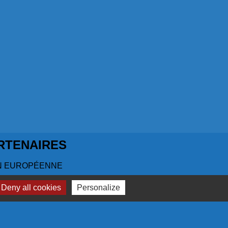
RTENAIRES
N EUROPÉENNE
 S'ENGAGE EN RÉGION
Deny all cookies
Personalize
GRAMME LEADER