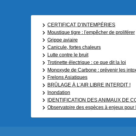
keyboard_arrow_right
CERTIFICAT D'INTEMPÉRIES
keyboard_arrow_right
Moustique tigre : l'empêcher de proliférer
keyboard_arrow_right
Grippe aviaire
keyboard_arrow_right
Canicule, fortes chaleurs
keyboard_arrow_right
Lutte contre le bruit
keyboard_arrow_right
Trotinette électrique : ce que dit la loi
keyboard_arrow_right
Monoxyde de Carbone : prévenir les intox
keyboard_arrow_right
Frelons Asiatiques
keyboard_arrow_right
BRÛLAGE À L'AIR LIBRE INTERDIT !
keyboard_arrow_right
Inondation
keyboard_arrow_right
IDENTIFICATION DES ANIMAUX DE C
keyboard_arrow_right
Observatoire des espèces à enjeux pour