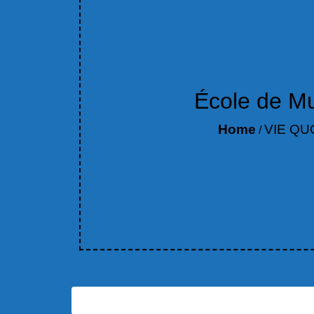
École de M
Home
VIE QU
/