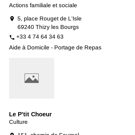
Actions familiale et sociale
5, place Rouget de L'Isle
location_on
69240 Thizy les Bourgs
+33 4 74 64 34 63
phone
Aide à Domicile - Portage de Repas
Le P'tit Choeur
Culture