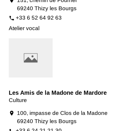
151, chemin de Fournel
location_on
69240 Thizy les Bourgs
+33 6 52 64 92 63
phone
Atelier vocal
Les Amis de la Madone de Mardore
Culture
100, impasse de Clos de la Madone
location_on
69240 Thizy les Bourgs
+33 6 24 21 21 30