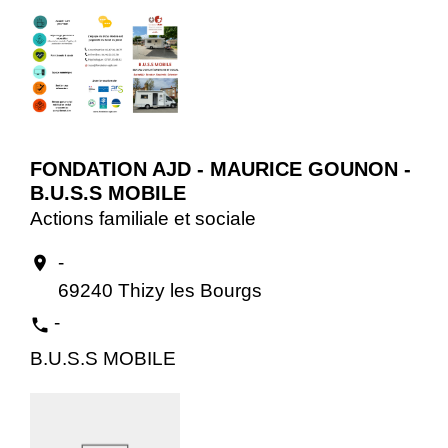
FONDATION AJD - MAURICE GOUNON -
B.U.S.S MOBILE
Actions familiale et sociale
-
location_on
69240 Thizy les Bourgs
-
phone
B.U.S.S MOBILE