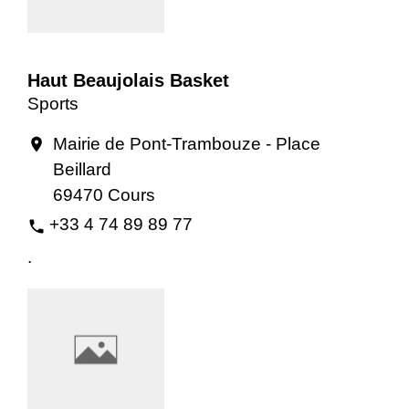
Haut Beaujolais Basket
Sports
Mairie de Pont-Trambouze - Place
location_on
Beillard
69470 Cours
+33 4 74 89 89 77
phone
.