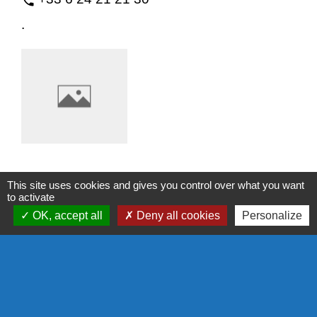
phone
.
Les Amis de la pétanque du mardi
This site uses cookies and gives you control over what you want
to activate
Sports
OK, accept all
Deny all cookies
Personalize
Mairie annexe de Bourg-de-Thizy - 68,
location_on
rue de la République
69240 Thizy les Bourgs
-
phone