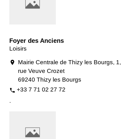
Foyer des Anciens
Loisirs
Mairie Centrale de Thizy les Bourgs, 1,
location_on
rue Veuve Crozet
69240 Thizy les Bourgs
+33 7 71 02 27 72
phone
.