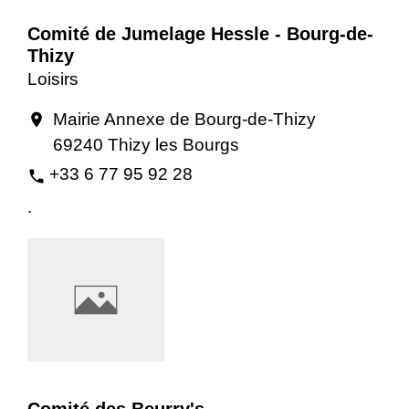
Comité de Jumelage Hessle - Bourg-de-
Thizy
Loisirs
Mairie Annexe de Bourg-de-Thizy
location_on
69240 Thizy les Bourgs
+33 6 77 95 92 28
phone
.
Comité des Beurry's