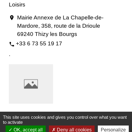
Loisirs
Mairie Annexe de La Chapelle-de-
location_on
Mardore, 358, route de la Drioule
69240 Thizy les Bourgs
+33 6 73 55 19 17
phone
.
This site uses cookies and gives you control over what you want
Comité des Fêtes de Mardore
to activate
Loisirs
OK, accept all
Deny all cookies
Personalize