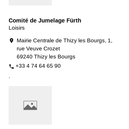
Comité de Jumelage Fürth
Loisirs
Mairie Centrale de Thizy les Bourgs, 1,
location_on
rue Veuve Crozet
69240 Thizy les Bourgs
+33 4 74 64 65 90
phone
.