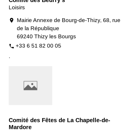
Loisirs
Mairie Annexe de Bourg-de-Thizy, 68, rue
location_on
de la République
69240 Thizy les Bourgs
+33 6 51 82 00 05
phone
.
Comité des Fêtes de La Chapelle-de-
Mardore