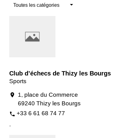
Toutes les catégories
Club d’échecs de Thizy les Bourgs
Sports
1, place du Commerce
location_on
69240 Thizy les Bourgs
+33 6 61 68 74 77
phone
.