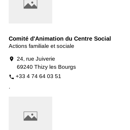
Comité d'Animation du Centre Social
Actions familiale et sociale
24, rue Juiverie
location_on
69240 Thizy les Bourgs
+33 4 74 64 03 51
phone
.