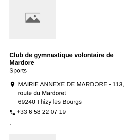
Club de gymnastique volontaire de
Mardore
Sports
MAIRIE ANNEXE DE MARDORE - 113,
location_on
route du Mardoret
69240 Thizy les Bourgs
+33 6 58 22 07 19
phone
.