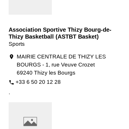
Association Sportive Thizy Bourg-de-
Thizy Basketball (ASTBT Basket)
Sports
MAIRIE CENTRALE DE THIZY LES
location_on
BOURGS - 1, rue Veuve Crozet
69240 Thizy les Bourgs
+33 6 50 20 12 28
phone
.