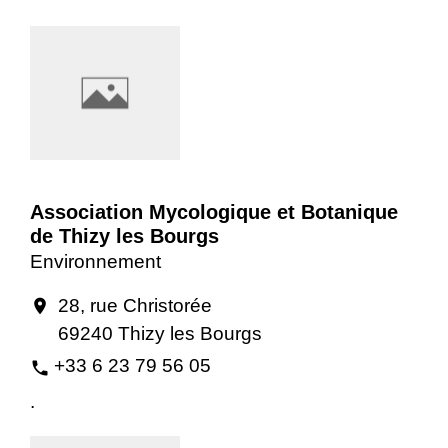
Association Mycologique et Botanique
de Thizy les Bourgs
Environnement
28, rue Christorée
location_on
69240 Thizy les Bourgs
+33 6 23 79 56 05
phone
.