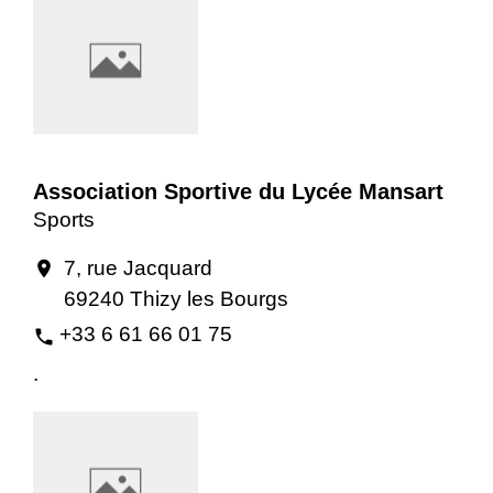
Association Sportive du Lycée Mansart
Sports
7, rue Jacquard
location_on
69240 Thizy les Bourgs
+33 6 61 66 01 75
phone
.