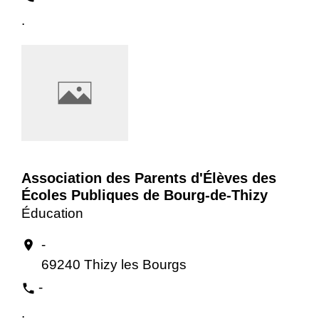
.
Association des Parents d'Élèves des
Écoles Publiques de Bourg-de-Thizy
Éducation
-
location_on
69240 Thizy les Bourgs
-
phone
.