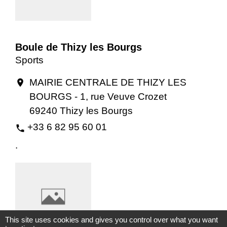
Boule de Thizy les Bourgs
Sports
MAIRIE CENTRALE DE THIZY LES
location_on
BOURGS - 1, rue Veuve Crozet
69240 Thizy les Bourgs
+33 6 82 95 60 01
phone
.
This site uses cookies and gives you control over what you want